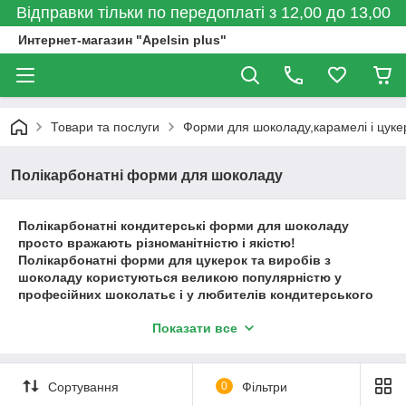
Відправки тільки по передоплаті з 12,00 до 13,00
Интернет-магазин "Apelsin plus"
Товари та послуги
Форми для шоколаду,карамелі і цукер
Полікарбонатні форми для шоколаду
Полікарбонатні кондитерські форми для шоколаду
просто вражають різноманітністю і якістю!
Полікарбонатні форми для цукерок та виробів з
шоколаду користуються великою популярністю у
професійних шоколатьє і у любителів кондитерського
мистецтва!
Показати все
Ви досягнете відмінного результату, використовуючи
полікарбонатні форми для виготовлення витончених
елементів декору з шоколаду, стильних цукерок, плиток
Сортування
0
Фільтри
шоколаду різноманітного розміру та дизайну. .