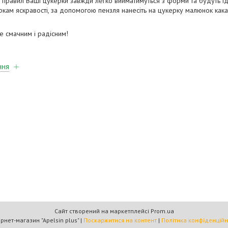
правил Ваші цукерки завжди легко вийматимуться з форми та будуть і
кам яскравості, за допомогою пензля нанесіть на цукерку малюнок как
 смачним і радісним!
ння
Сайт створений на маркетплейсі
Prom.ua
Інтернет-магазин "Apelsin plus" |
Поскаржитися на контент
|
Політика конфіденційн