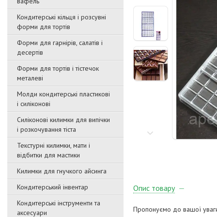
вафель
Кондитерські кільця і розсувні
форми для тортів
Форми для гарнірів, салатів і
десертів
Форми для тортів і тістечок
металеві
Молди кондитерські пластикові
і силіконові
Силіконові килимки для випічки
і розкочування тіста
Текстурні килимки, мати і
відбитки для мастики
Килимки для гнучкого айсинга
Кондитерський інвентар
Опис товару
Кондитерські інструменти та
Пропонуємо до вашої уваги
аксесуари