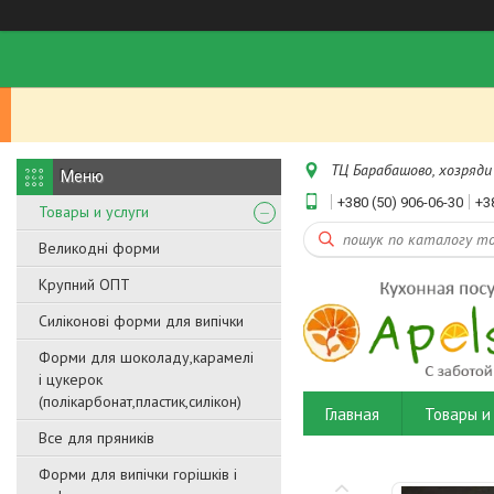
ТЦ Барабашово, хозряди 
+380 (50) 906-06-30
+3
Товары и услуги
Великодні форми
Крупний ОПТ
Силіконові форми для випічки
Форми для шоколаду,карамелі
і цукерок
(полікарбонат,пластик,силікон)
Главная
Товары и 
Все для пряників
Форми для випічки горішків і