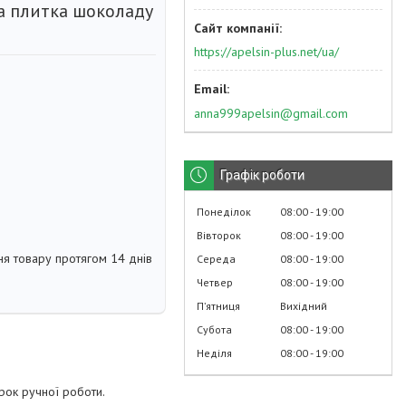
а плитка шоколаду
https://apelsin-plus.net/ua/
anna999apelsin@gmail.com
Графік роботи
Понеділок
08:00
19:00
Вівторок
08:00
19:00
я товару протягом 14 днів
Середа
08:00
19:00
Четвер
08:00
19:00
Пʼятниця
Вихідний
Субота
08:00
19:00
Неділя
08:00
19:00
ок ручної роботи.