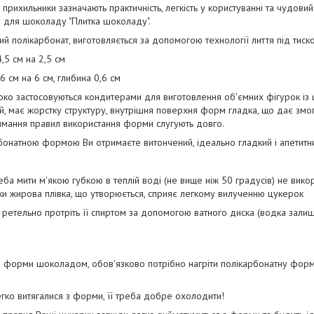
рихильники зазначають практичність, легкість у користуванні та чудовий
 для шоколаду "Плитка шоколаду".
ий полікарбонат, виготовляється за допомогою технології лиття під тиск
,5 см на 2,5 см
6 см на 6 см, глибина 0,6 см
ко застосовуються кондитерами для виготовлення об'ємних фігурок із
ий, має жорстку структуру, внутрішня поверхня форм гладка, що дає змог
имання правил використання форми слугують довго.
рбонатною формою Ви отримаєте витончений, ідеально гладкий і апетитн
еба мити м'якою губкою в теплій воді (не вище ніж 50 градусів) не вико
льки жирова плівка, що утворюється, сприяє легкому вилученню цукерок
 ретельно протріть її спиртом за допомогою ватного диска (водка залиш
и форми шоколадом, обов'язково потрібно нагріти полікарбонатну фор
гко витягалися з форми, її треба добре охолодити!