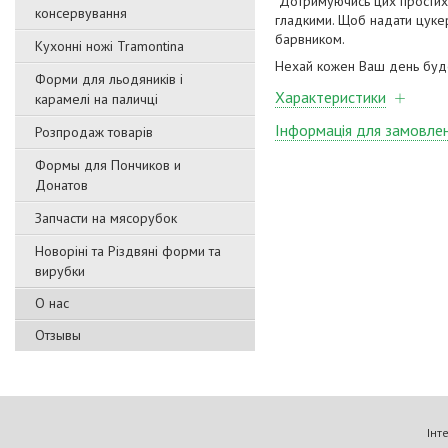
Дотримуючись цих простих 
консервування
гладкими. Щоб надати цукер
барвником.
Кухонні ножі Tramontina
Нехай кожен Ваш день буде
Форми для льодяників і
Характеристики
карамелі на паличці
Інформація для замовле
Розпродаж товарів
Формы для Пончиков и
Донатов
Запчасти на мясорубок
Новоріні та Різдвяні форми та
вирубки
О нас
Отзывы