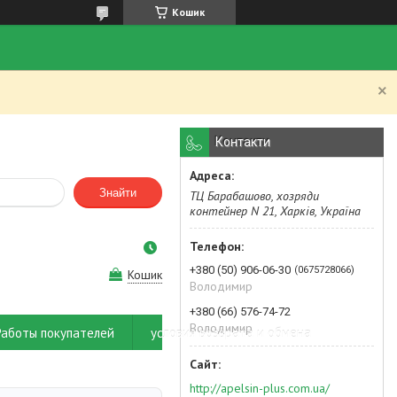
Кошик
.
Контакти
Знайти
ТЦ Барабашово, хозряди
контейнер N 21, Харків, Україна
+380 (50) 906-06-30
0675728066
Кошик
Володимир
+380 (66) 576-74-72
Володимир
Работы покупателей
условия возврата и обмена
http://apelsin-plus.com.ua/