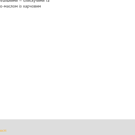
деальними — блискучими та
ао-маслом із харчовим
ості