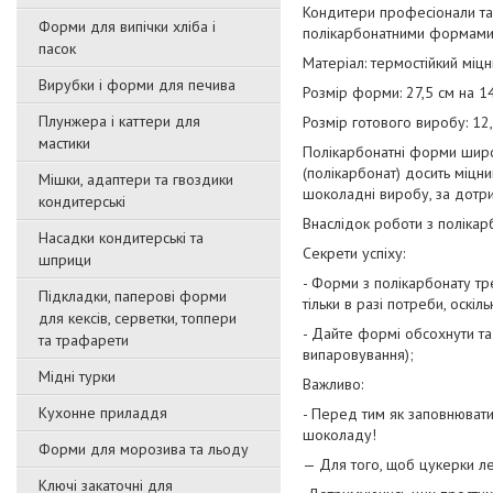
Кондитери професіонали та п
Форми для випічки хліба і
полікарбонатними формами
пасок
Матеріал: термостійкий міцн
Вирубки і форми для печива
Розмір форми: 27,5 см на 14
Плунжера і каттери для
Розмір готового виробу: 12,
мастики
Полікарбонатні форми широ
(полікарбонат) досить міцн
Мішки, адаптери та гвоздики
шоколадні виробу, за дотр
кондитерські
Внаслідок роботи з поліка
Насадки кондитерські та
Секрети успіху:
шприци
- Форми з полікарбонату тр
Підкладки, паперові форми
тільки в разі потреби, оскі
для кексів, серветки, топпери
- Дайте формі обсохнути та
та трафарети
випаровування);
Мідні турки
Важливо:
Кухонне приладдя
- Перед тим як заповнюват
шоколаду!
Форми для морозива та льоду
— Для того, щоб цукерки ле
Ключі закаточні для