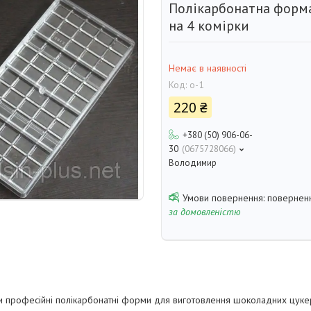
Полікарбонатна форм
на 4 комірки
Немає в наявності
Код:
о-1
220 ₴
+380 (50) 906-06-
30
0675728066
Володимир
поверненн
за домовленістю
 професійні полікарбонатні форми для виготовлення шоколадних цукер