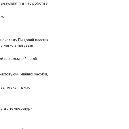
 результат під час роботи з
ом.
 шоколаду.Пищовий пластик
у легко витягувати
ий шоколадний виріб!
ристовуючи мийних засобів,
ає плівку під час
му до температури