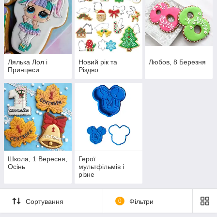
Лялька Лол і
Новий рік та
Любов, 8 Березня
Принцеси
Різдво
Школа, 1 Вересня,
Герої
Осінь
мультфільмів і
різне
Сортування
0
Фільтри