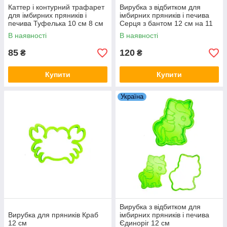
Каттер і контурний трафарет
Вирубка з відбитком для
для імбирних пряників і
імбирних пряників і печива
печива Туфелька 10 см 8 см
Серця з бантом 12 см на 11
см
В наявності
В наявності
85
120
₴
₴
Купити
Купити
Україна
Вирубка з відбитком для
Вирубка для пряників Краб
імбирних пряників і печива
12 см
Єдиноріг 12 см