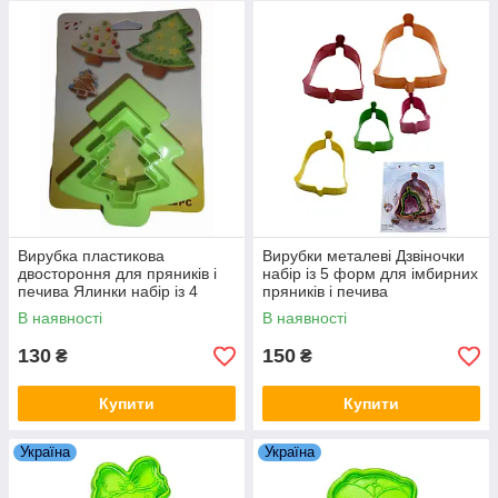
Вирубка пластикова
Вирубки металеві Дзвіночки
двостороння для пряників і
набір із 5 форм для імбирних
печива Ялинки набір із 4
пряників і печива
форм
В наявності
В наявності
130
150
₴
₴
Купити
Купити
Україна
Україна