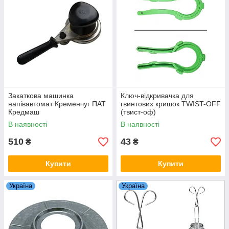
Закаткова машинка
Ключ-відкривачка для
напівавтомат Кременчуг ПАТ
гвинтових кришок TWIST-OFF
Кредмаш
(твист-оф)
В наявності
В наявності
510
43
₴
₴
Купити
Купити
Україна
Україна