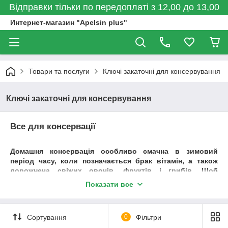
Відправки тільки по передоплаті з 12,00 до 13,00
Интернет-магазин "Apelsin plus"
Товари та послуги
Ключі закаточні для консервування
Ключі закаточні для консервування
Все для консервації
Домашня консервація особливо смачна в зимовий
період часу, коли позначається брак вітамін, а також
дорожнеча свіжих овочів, фруктів і грибів. Щоб
заготовки не пропали, їх необхідно надійно
Показати все
герметизувати. А для цього потрібен якісний закаточний
ключ для консервації. Вони існують трьох основних
видів: автомат, напівавтомат і ручний.
Сортування
0
Фільтри
Лідерами по виробництву якісних ключів для