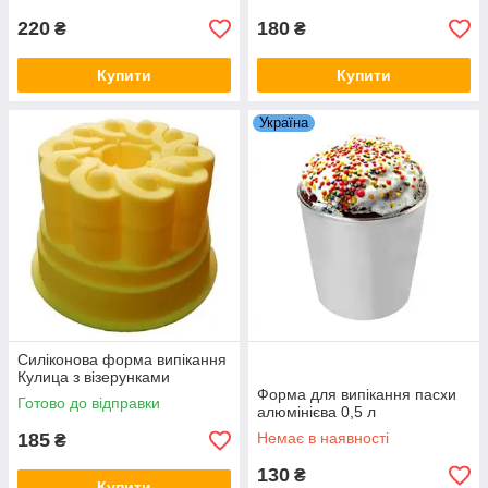
220
180
₴
₴
Купити
Купити
Україна
Силіконова форма випікання
Кулица з візерунками
Форма для випікання пасхи
Готово до відправки
алюмінієва 0,5 л
185
Немає в наявності
₴
130
₴
Купити