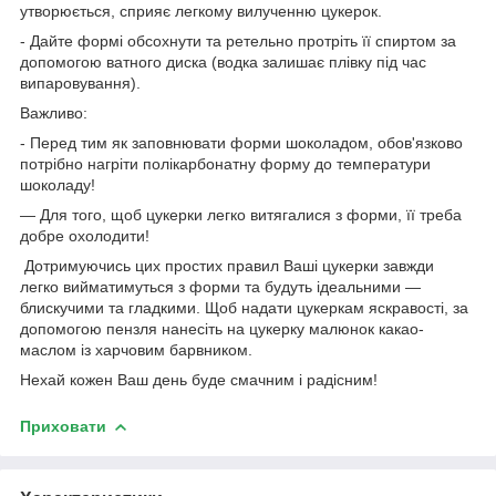
утворюється, сприяє легкому вилученню цукерок.
- Дайте формі обсохнути та ретельно протріть її спиртом за
допомогою ватного диска (водка залишає плівку під час
випаровування).
Важливо:
- Перед тим як заповнювати форми шоколадом, обов'язково
потрібно нагріти полікарбонатну форму до температури
шоколаду!
— Для того, щоб цукерки легко витягалися з форми, її треба
добре охолодити!
Дотримуючись цих простих правил Ваші цукерки завжди
легко вийматимуться з форми та будуть ідеальними —
блискучими та гладкими. Щоб надати цукеркам яскравості, за
допомогою пензля нанесіть на цукерку малюнок какао-
маслом із харчовим барвником.
Нехай кожен Ваш день буде смачним і радісним!
Приховати