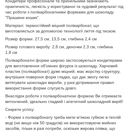
Кондитери професіонали та прихильники зазначають
практичність, легкість у користуванні та чудовий результат під
час роботи з полікарбонатними формами для шоколаду
"Прашини кошик".
Матеріал: термостійкий міцний полікарбонат, що
виготовляється за допомогою технології лиття під тиском.
Розмір форми: 27,5 см, 13,5 см, глибина 2,4 см
Розмір готового виробу: 2,8 см, деночки 2,3 см, глибина
1,8 см
Полікарбонатні форми широко застосовуються кондитерами
для виготовлення об'ємних фігурок із шоколаду. Харчовий
пластик (полікарбонат) дуже міцний, має жорстку структуру,
внутрішня поверхня форм гладка, що дає змогу легко
витягувати шоколадні вироби, у разі дотримання правил
використання форми слугують довго.
Внаслідок роботи з полікарбонатною формою Ви отримаєте
витончений, ідеально гладкий і апетитний шоколадний виріб!
Секрети успіху:
- Форми з полікарбонату треба мити м'якою губкою в теплій
воді (не вище ніж 50 градусів) не використовуючи мийних
засобів, тільки в разі потреби, оскільки жирова плівка, що