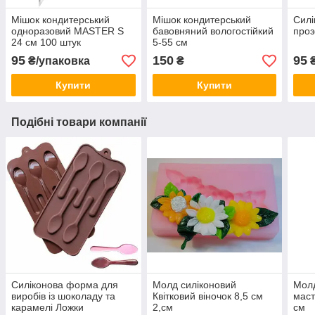
Мішок кондитерський
Мішок кондитерський
Силі
одноразовий MASTER S
бавовняний вологостійкий
проз
24 см 100 штук
5-55 см
95
150
95
₴/упаковка
₴
Купити
Купити
Подібні товари компанії
Силіконова форма для
Молд силіконовий
Молд
виробів із шоколаду та
Квітковий віночок 8,5 см
маст
карамелі Ложки
2,см
см