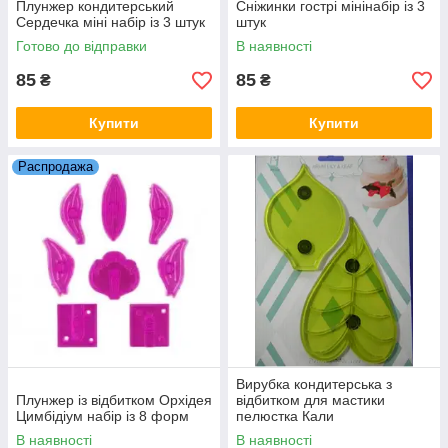
Плунжер кондитерський
Сніжинки гострі мінінабір із 3
Сердечка міні набір із 3 штук
штук
Готово до відправки
В наявності
85
85
₴
₴
Купити
Купити
Распродажа
Вирубка кондитерська з
Плунжер із відбитком Орхідея
відбитком для мастики
Цимбідіум набір із 8 форм
пелюстка Кали
В наявності
В наявності