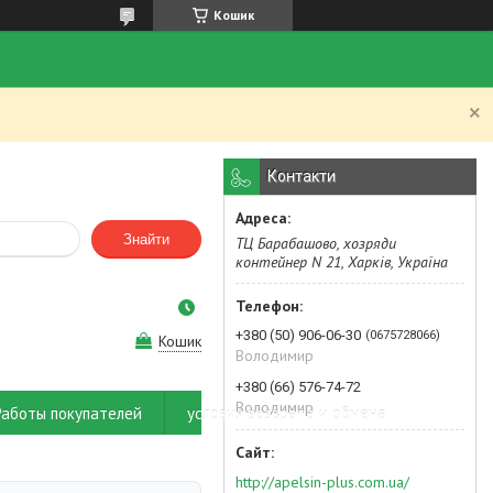
Кошик
.
Контакти
Знайти
ТЦ Барабашово, хозряди
контейнер N 21, Харків, Україна
+380 (50) 906-06-30
0675728066
Кошик
Володимир
+380 (66) 576-74-72
Володимир
Работы покупателей
условия возврата и обмена
http://apelsin-plus.com.ua/