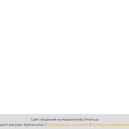
Сайт створений на маркетплейсі
Prom.ua
Інтернет-магазин "Apelsin plus" |
Поскаржитися на контент
|
Політика конфіденційн