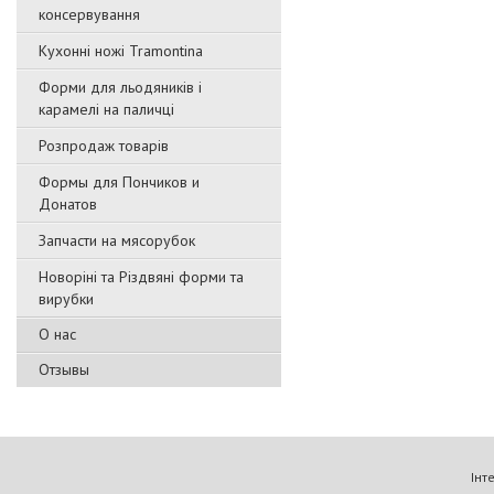
консервування
Кухонні ножі Tramontina
Форми для льодяників і
карамелі на паличці
Розпродаж товарів
Формы для Пончиков и
Донатов
Запчасти на мясорубок
Новоріні та Різдвяні форми та
вирубки
О нас
Отзывы