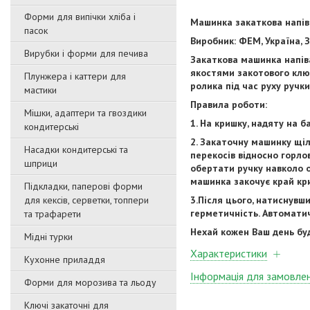
Форми для випічки хліба і
Машинка закаткова напів
пасок
Виробник: ФЕМ, Україна,
Вирубки і форми для печива
Закаткова машинка напів
якостями закотового клю
Плунжера і каттери для
ролика під час руху ручки
мастики
Правила роботи:
Мішки, адаптери та гвоздики
1. На кришку, надяту на 
кондитерські
2. Закаточну машинку щі
Насадки кондитерські та
перекосів відносно горло
шприци
обертати ручку навколо о
машинка закочує край кр
Підкладки, паперові форми
для кексів, серветки, топпери
3.Після цього, натиснувш
герметичність. Автомати
та трафарети
Нехай кожен Ваш день бу
Мідні турки
Характеристики
Кухонне приладдя
Інформація для замовле
Форми для морозива та льоду
Ключі закаточні для