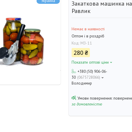
Украина
Закаткова машинка н
Равлик
Немає в наявності
Оптом і в роздріб
Код:
МЗ-11
280 ₴
Показати оптові ціни
+380 (50) 906-06-
30
0675728066
Володимир
поверненн
за домовленістю