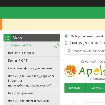
ТЦ Барабашово, хозряди 
+380 (50) 906-06-30
+3
Товары и услуги
Великодні форми
Крупний ОПТ
Силіконові форми для випічки
Форми для шоколаду,карамелі
і цукерок
(полікарбонат,пластик,силікон)
Главная
Товары и 
Все для пряників
Форми для випічки горішків і