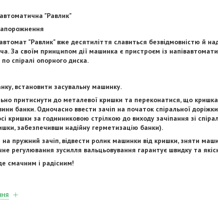
автоматична "Равлик"
 Запорожнення
автомат "Равлик" вже десятиліття славиться безвідмовністю й н
ча. За своїм принципом дії машинка є пристроєм із напівавтома
 по спіралі опорного диска.
банку, встановити засувальну машинку.
льно притиснути до металевої кришки та переконатися, що кришк
вини банки. Одночасно ввести зачіп на початок спіральної доріжк
сі кришки за годинниковою стрілкою до виходу зачіпання зі спірал
ишки, забезпечивши надійну герметизацію банки).
и на пружний зачіп, відвести ролик машинки від кришки, зняти маш
чне регулювання зусилля вальцьовування гарантує швидку та якіс
де смачним і радісним!
ння