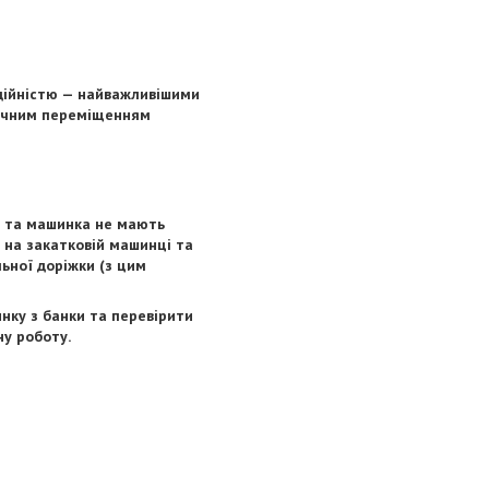
адійністю — найважливішими
тичним переміщенням
а та машинка не мають
и на закатковій машинці та
ьної доріжки (з цим
инку з банки та перевірити
ну роботу.