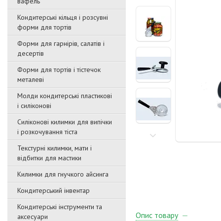
вафель
Кондитерські кільця і розсувні
форми для тортів
Форми для гарнірів, салатів і
десертів
Форми для тортів і тістечок
металеві
Молди кондитерські пластикові
і силіконові
Силіконові килимки для випічки
і розкочування тіста
Текстурні килимки, мати і
відбитки для мастики
Килимки для гнучкого айсинга
Кондитерський інвентар
Кондитерські інструменти та
Опис товару
аксесуари