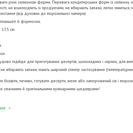
аги різні силіконові форми. Перевага кондитерських форм із силікону
ості, не взаємодіють із продуктами, не вбирають запахи, легко миються,
истання (від духовки до морозильної камери).
 планшеті 6 формочок.
 17,5 см
м
кон
дово підійде для приготування десертів, шоколадних і сирних, для випіка
, не вбирають запахи, мають широкий спектр застосування (температурн
ти бісквіти, печиво, готувати десерти, желе або заморожений сік і морози
зьких смачними й оригінальними кулінарними шедеврами!
ння