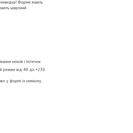
 очевидна! Форми мають
 мають широкий
ння кексів і тістечок.
ий режим від-40 до +230
во у формі із силікону.