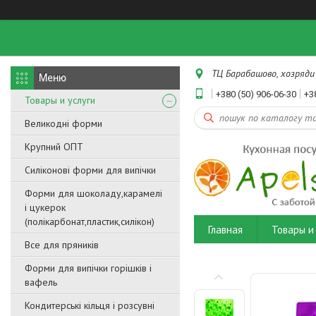
ТЦ Барабашово, хозряди 
+380 (50) 906-06-30
+3
Товары и услуги
Великодні форми
Крупний ОПТ
Силіконові форми для випічки
Форми для шоколаду,карамелі
і цукерок
(полікарбонат,пластик,силікон)
Главная
Товары и 
Все для пряників
Форми для випічки горішків і
вафель
Кондитерські кільця і розсувні