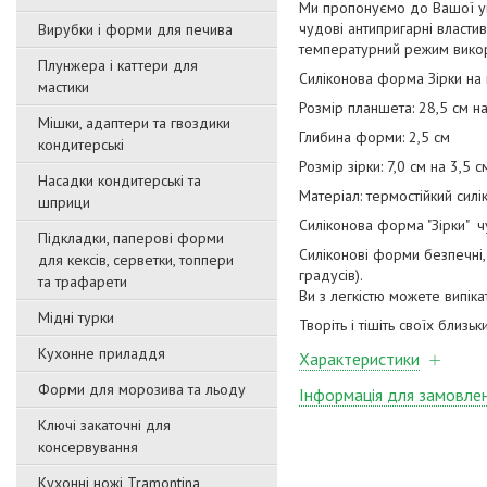
Ми пропонуємо до Вашої ув
чудові антипригарні властив
Вирубки і форми для печива
температурний режим викор
Плунжера і каттери для
Силіконова форма Зірки на
мастики
Розмір планшета: 28,5 см на
Мішки, адаптери та гвоздики
Глибина форми: 2,5 см
кондитерські
Розмір зірки: 7,0 см на 3,5 с
Насадки кондитерські та
Матеріал: термостійкий силі
шприци
Силіконова форма "Зірки" чу
Підкладки, паперові форми
Силіконові форми безпечні
для кексів, серветки, топпери
градусів).
та трафарети
Ви з легкістю можете випіка
Мідні турки
Творіть і тішіть своїх бли
Кухонне приладдя
Характеристики
Форми для морозива та льоду
Інформація для замовле
Ключі закаточні для
консервування
Кухонні ножі Tramontina