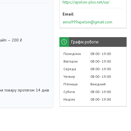
https://apelsin-plus.net/ua/
anna999apelsin@gmail.com
айті — 200 ₴
Графік роботи
Понеділок
08:00
19:00
Вівторок
08:00
19:00
Середа
08:00
19:00
Четвер
08:00
19:00
Пʼятниця
Вихідний
я товару протягом 14 днів
Субота
08:00
19:00
Неділя
08:00
19:00