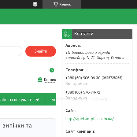
Кошик
Контакти
Знайти
ТЦ Барабашово, хозряди
контейнер N 21, Харків, Україна
+380 (50) 906-06-30
0675728066
Кошик
Володимир
+380 (66) 576-74-72
Володимир
Работы покупателей
условия возврата и обмена
http://apelsin-plus.com.ua/
 випічки та