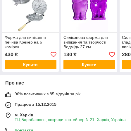
Форма для випікання
Силіконова форма для
Силі
печива Крекер на 6
випікання та творчості
глад
комірок
Ведмідь 27 см
випі
тіст
430
130
280
₴
₴
Купити
Купити
Про нас
96% позитивних з 85 відгуків за рік
Працює з 15.12.2015
м. Харків
ТЦ Барабашово, хозряди контейнер N 21, Харків, Україна
Контакти