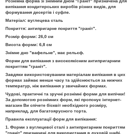
Рознімна форма зі знімним дном "Граніт" призначена для
випікання кондитерських виробів різних видів, для
формування десертів і суфле.
Матеріал: вуглецева сталь
Покриття: антипригарне покриття "граніт".
Розмір форми: 26,0 см
Висота форми: 6,8 см
Знімне дно "вафельне", має рельєф.
Форми для випікання з високоякісним антипригарним
покриттям "граніт".
Завдяки використовуваним матеріалам випікання в цих
формах займає менше часу та здійснюється за нижчих
температур, ніж випікання у звичайних формах.
Чудові, практичні та зручні рознімні форми для випічки!
За допомогою рознімних форм, які пропонує інтернет-
магазин
Ви спічете бісквіт необхідного розміру,
наприклад, для багатоярусного торта.
Правила експлуатації форм для випікання:
1. Форми з вуглецевої сталі з антипригарним покриттям
"граніт" призначені для використання в духовій шафі.