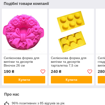
Подібні товари компанії
Силіконова форма для
Силіконова форма для
Силі
випічки та десертів
випічки та десертів
глад
Віночок 26 см
тарталетка 7,5 см
випі
тіст
190
240
280
₴
₴
Купити
Купити
Про нас
96% позитивних з 85 відгуків за рік