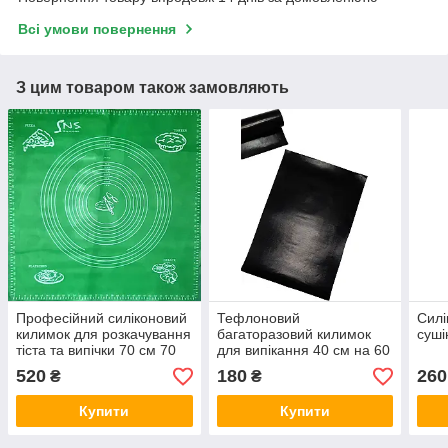
Всі умови повернення
З цим товаром також замовляють
Професійний силіконовий
Тефлоновий
Силі
килимок для розкачування
багаторазовий килимок
суші
тіста та випічки 70 см 70
для випікання 40 см на 60
см
см
520
180
260
₴
₴
Купити
Купити