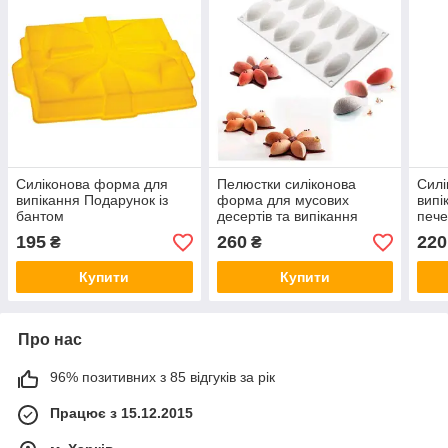
Силіконова форма для
Пелюстки силіконова
Силі
випікання Подарунок із
форма для мусових
випі
бантом
десертів та випікання
пече
195
260
220
₴
₴
Купити
Купити
Про нас
96% позитивних з 85 відгуків за рік
Працює з 15.12.2015