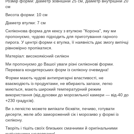
Розмір форми: діаметр зовнішній 25 см, діаметр внутрішній 20
см
Висота форми: 10 см
Діаметр втулки: 7 см
Силіконова форма для кексу з втулкою "Корона", яку ми
пропонуємо, чудово підходить для приготування гарного
пирога. У центрі форми є втулка, її наявність дає змогу випічці
рівномірно пропікатися.
Матеріал: високоякісний силікон
Ми пропонуємо до Вашої уваги різні силіконові форми.
Перевага кондитерських форм із силікону очевидна!
Форми мають чудові антипригарні властивості, не
взаємодіють із продуктами, не вбирають запахи, легко
миються, мають широкий температурний режим
використання (від духовки до морозильної камери — від-40 до
+230 градусів).
Ви з легкістю можете випікати бісквіти, печиво, готувати
десерти, желе або заморожений сік і морозиво у формі із
силікону.
Творіть і тішіть своїх близьких смачними й оригінальними
кулінарними шедеврами!