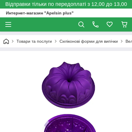
Відправки тільки по передоплаті з 12,00 до 13,00
Интернет-магазин "Apelsin plus"
Товари та послуги
Силіконові форми для випічки
Ве