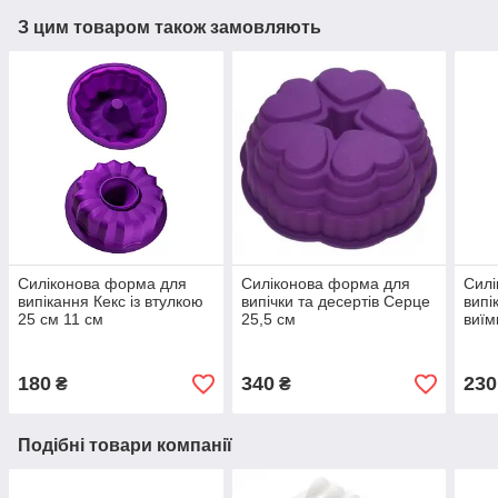
З цим товаром також замовляють
Силіконова форма для
Силіконова форма для
Силі
випікання Кекс із втулкою
випічки та десертів Серце
випі
25 см 11 см
25,5 см
виїм
180
340
230
₴
₴
Подібні товари компанії