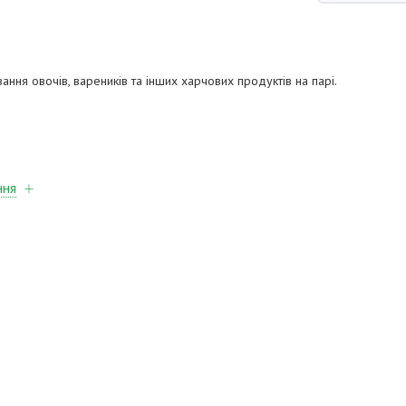
ання овочів, вареників та інших харчових продуктів на парі.
ння