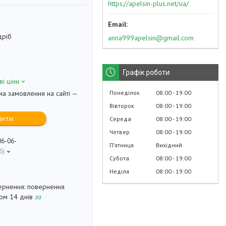
https://apelsin-plus.net/ua/
дріб
anna999apelsin@gmail.com
Графік роботи
ві ціни
Понеділок
08:00
19:00
ма замовлення на сайті —
Вівторок
08:00
19:00
пити
Середа
08:00
19:00
Четвер
08:00
19:00
06-06-
Пʼятниця
Вихідний
6
Субота
08:00
19:00
Неділя
08:00
19:00
повернення
гом 14 днів
за