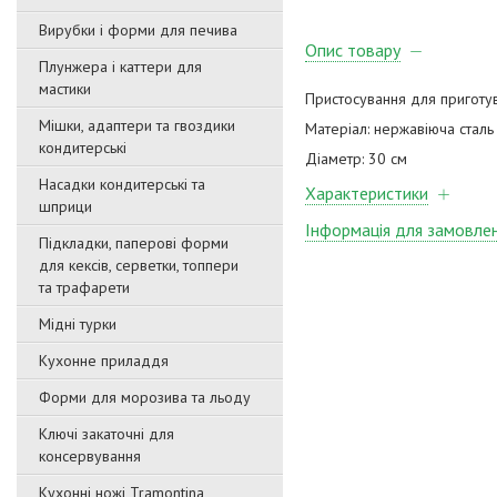
Вирубки і форми для печива
Опис товару
Плунжера і каттери для
мастики
Пристосування для приготув
Мішки, адаптери та гвоздики
Матеріал: нержавіюча сталь
кондитерські
Діаметр: 30 см
Насадки кондитерські та
Характеристики
шприци
Інформація для замовле
Підкладки, паперові форми
для кексів, серветки, топпери
та трафарети
Мідні турки
Кухонне приладдя
Форми для морозива та льоду
Ключі закаточні для
консервування
Кухонні ножі Tramontina