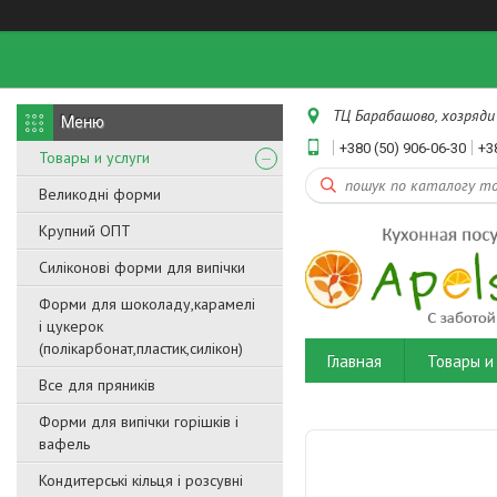
ТЦ Барабашово, хозряди 
+380 (50) 906-06-30
+3
Товары и услуги
Великодні форми
Крупний ОПТ
Силіконові форми для випічки
Форми для шоколаду,карамелі
і цукерок
(полікарбонат,пластик,силікон)
Главная
Товары и 
Все для пряників
Форми для випічки горішків і
вафель
Кондитерські кільця і розсувні