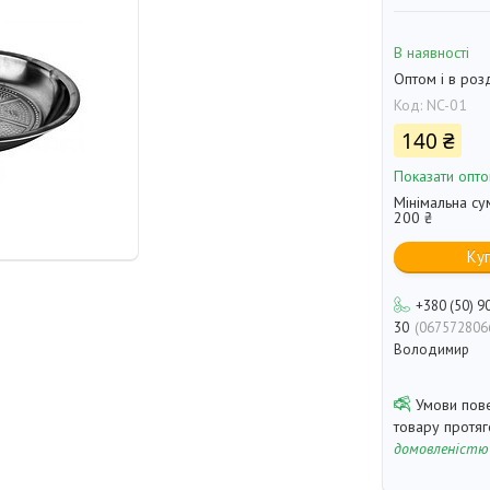
В наявності
Оптом і в роз
Код:
NC-01
140 ₴
Показати опто
Мінімальна су
200 ₴
Ку
+380 (50) 9
30
067572806
Володимир
товару протя
домовленістю