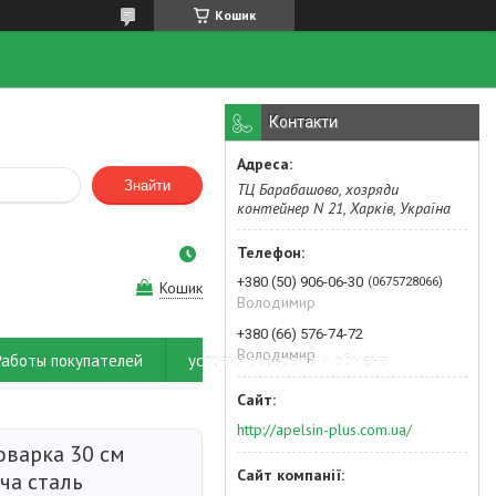
Кошик
Контакти
Знайти
ТЦ Барабашово, хозряди
контейнер N 21, Харків, Україна
+380 (50) 906-06-30
0675728066
Кошик
Володимир
+380 (66) 576-74-72
Володимир
Работы покупателей
условия возврата и обмена
http://apelsin-plus.com.ua/
оварка 30 см
ча сталь