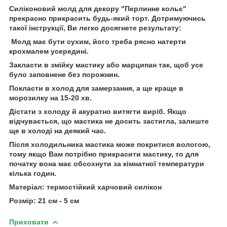
Силіконовий молд для декору "Перлинне кольє"
прекрасно прикрасить будь-який торт. Дотримуючись
такої інструкції, Ви легко досягнете результату:
Молд має бути сухим, його треба рясно натерти
крохмалем усередині.
Закласти в змійку мастику або марципан так, щоб усе
було заповнене без порожнин.
Покласти в холод для замерзання, а ще краще в
морозилку на 15-20 хв.
Дістати з холоду й акуратно витягти виріб. Якщо
відчувається, що мастика не досить застигла, залиште
ще в холоді на деякий час.
Після холодильника мастика може покритися вологою,
тому якщо Вам потрібно прикрасити мастику, то для
початку вона має обсохнути за кімнатної температури
кілька годин.
Матеріал: термостійкий харчовий силікон
Розмір: 21 см - 5 см
Приховати