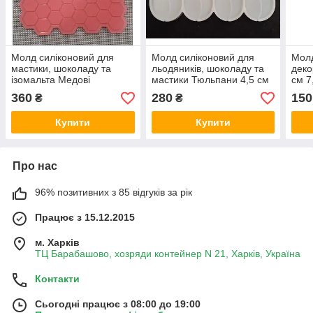
Молд силіконовий для
Молд силіконовий для
Молд
мастики, шоколаду та
льодяників, шоколаду та
деко
ізомальта Медові
мастики Тюльпани 4,5 см
см 7
стільники 19 см 17 см
на 5,5 см
360
280
150
₴
₴
Купити
Купити
Про нас
96% позитивних з 85 відгуків за рік
Працює з 15.12.2015
м. Харків
ТЦ Барабашово, хозряди контейнер N 21, Харків, Україна
Контакти
Сьогодні працює з 08:00 до 19:00