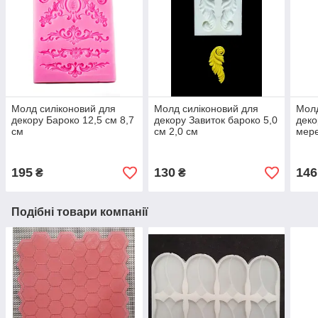
Молд силіконовий для
Молд силіконовий для
Молд
декору Бароко 12,5 см 8,7
декору Завиток бароко 5,0
деко
см
см 2,0 см
мере
195
130
146
₴
₴
Подібні товари компанії