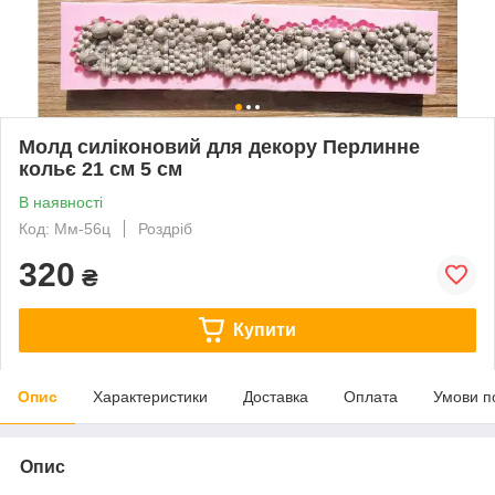
Молд силіконовий для декору Перлинне
кольє 21 см 5 см
В наявності
Код: Мм-56ц
Роздріб
320
₴
Купити
Опис
Характеристики
Доставка
Оплата
Умови п
Опис