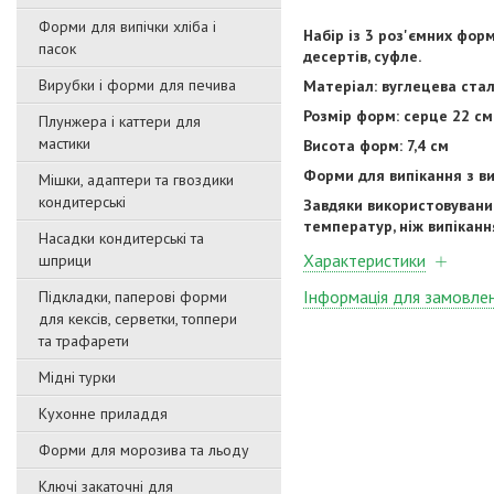
Форми для випічки хліба і
Набір із 3 роз'ємних фор
пасок
десертів, суфле.
Вирубки і форми для печива
Матеріал: вуглецева ста
Розмір форм: серце 22 см,
Плунжера і каттери для
мастики
Висота форм: 7,4 см
Форми для випікання з в
Мішки, адаптери та гвоздики
кондитерські
Завдяки використовувани
температур, ніж випіканн
Насадки кондитерські та
Характеристики
шприци
Інформація для замовле
Підкладки, паперові форми
для кексів, серветки, топпери
та трафарети
Мідні турки
Кухонне приладдя
Форми для морозива та льоду
Ключі закаточні для