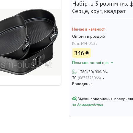
Набір із 3 рознімних 
Серце, круг, квадрат
Немає в наявності
Оптом і в роздріб
Код:
МН-0122
346 ₴
Показати оптові ціни
+380 (50) 906-06-
30
0675728066
Володимир
поверненн
за домовленістю