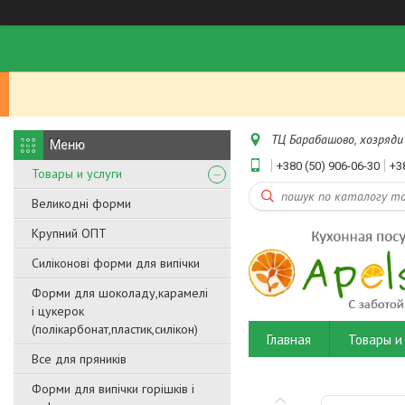
ТЦ Барабашово, хозряди 
+380 (50) 906-06-30
+3
Товары и услуги
Великодні форми
Крупний ОПТ
Силіконові форми для випічки
Форми для шоколаду,карамелі
і цукерок
(полікарбонат,пластик,силікон)
Главная
Товары и 
Все для пряників
Форми для випічки горішків і