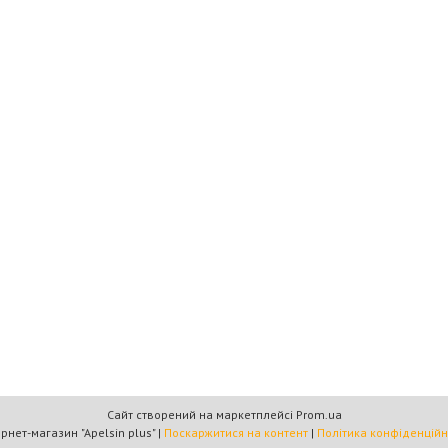
Сайт створений на маркетплейсі
Prom.ua
Інтернет-магазин "Apelsin plus" |
Поскаржитися на контент
|
Політика конфіденційн