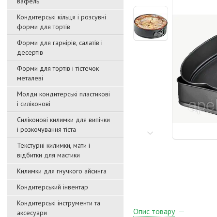
вафель
Кондитерські кільця і розсувні
форми для тортів
Форми для гарнірів, салатів і
десертів
Форми для тортів і тістечок
металеві
Молди кондитерські пластикові
і силіконові
Силіконові килимки для випічки
і розкочування тіста
Текстурні килимки, мати і
відбитки для мастики
Килимки для гнучкого айсинга
Кондитерський інвентар
Кондитерські інструменти та
Опис товару
аксесуари