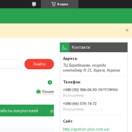
Кошик
.
Контакти
Знайти
ТЦ Барабашово, хозряди
контейнер N 21, Харків, Україна
+380 (50) 906-06-30
0675728066
Кошик
Володимир
+380 (66) 576-74-72
Володимир
Работы покупателей
условия возврата и обмена
http://apelsin-plus.com.ua/