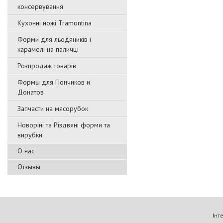
консервування
Кухонні ножі Tramontina
Форми для льодяників і
карамелі на паличці
Розпродаж товарів
Формы для Пончиков и
Донатов
Запчасти на мясорубок
Новоріні та Різдвяні форми та
вирубки
О нас
Отзывы