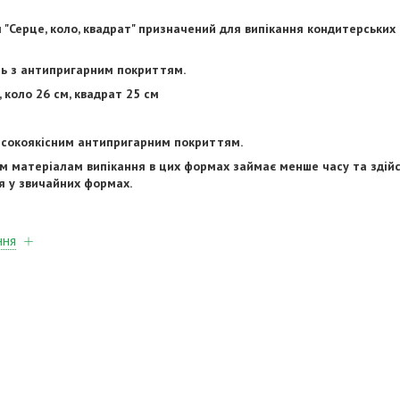
м "Серце, коло, квадрат" призначений для випікання кондитерських
ль з антипригарним покриттям.
 коло 26 см, квадрат 25 см
исокоякісним антипригарним покриттям.
м матеріалам випікання в цих формах займає менше часу та здій
я у звичайних формах.
ння