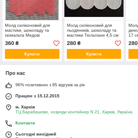
Молд силіконовий для
Молд силіконовий для
Молд
мастики, шоколаду та
льодяників, шоколаду та
деко
ізомальта Медові
мастики Тюльпани 4,5 см
17 с
стільники 19 см 17 см
на 5,5 см
360
280
280
₴
₴
Купити
Купити
Про нас
96% позитивних з 85 відгуків за рік
Працює з 15.12.2015
м. Харків
ТЦ Барабашово, хозряди контейнер N 21, Харків, Україна
Контакти
Сьогодні вихідний