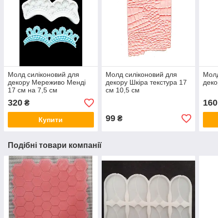
Молд силіконовий для
Молд силіконовий для
Молд
декору Мереживо Менді
декору Шкіра текстура 17
деко
17 см на 7,5 см
см 10,5 см
320
160
₴
99
₴
Купити
Подібні товари компанії