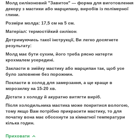
Молд силіконовий "Завиток" — форма для виготовлення
декору з мастики або марципану, виробів із полімерної
глини.
Розміри молда: 17,5 см на 5 см.
Матеріал: термостійкий силікон
.
Дотримуючись такої інструкції, Ви легко досягнете
результату:
Молд має бути сухим, його треба рясно натерти
крохмалем усередині.
Закласти в змійку мастику або марципан так, щоб усе
було заповнене без порожнин.
Покласти в холод для замерзання, а ще краще в
морозилку на 15-20 хв.
Дістати з холоду й акуратно витягти виріб.
Після холодильника мастика може покритися вологою,
тому якщо Вам потрібно прикрасити мастику, то для
початку вона має обсохнути за кімнатної температури
кілька годин.
Приховати