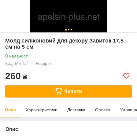
Молд силіконовий для декору Завиток 17,5
см на 5 см
В наявності
Код: Мм-57
Роздріб
260
₴
Купити
Опис
Характеристики
Доставка
Оплата
Умови п
Опис