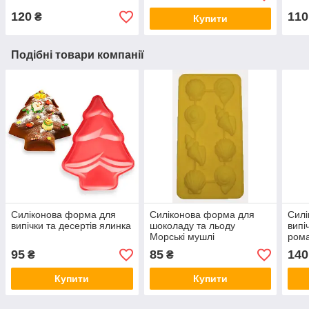
120
110
₴
Купити
Подібні товари компанії
Силіконова форма для
Силіконова форма для
Силі
випічки та десертів ялинка
шоколаду та льоду
випі
Морські мушлі
ром
95
85
140
₴
₴
Купити
Купити