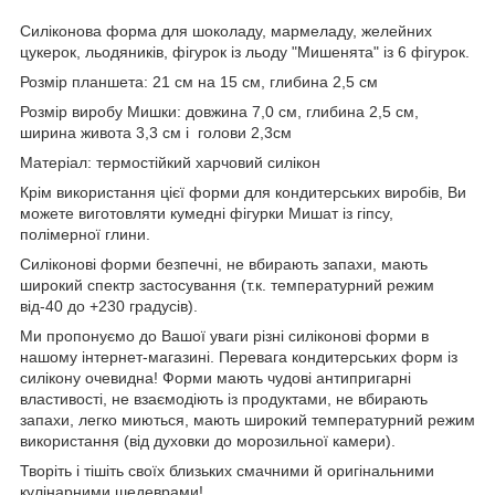
Силіконова форма для шоколаду, мармеладу, желейних
цукерок, льодяників, фігурок із льоду "Мишенята" із 6 фігурок.
Розмір планшета: 21 см на 15 см, глибина 2,5 см
Розмір виробу Мишки: довжина 7,0 см, глибина 2,5 см,
ширина живота 3,3 см і голови 2,3см
Матеріал: термостійкий харчовий силікон
Крім використання цієї форми для кондитерських виробів, Ви
можете виготовляти кумедні фігурки Мишат із гіпсу,
полімерної глини.
Силіконові форми безпечні, не вбирають запахи, мають
широкий спектр застосування (т.к. температурний режим
від-40 до +230 градусів).
Ми пропонуємо до Вашої уваги різні силіконові форми в
нашому інтернет-магазині. Перевага кондитерських форм із
силікону очевидна! Форми мають чудові антипригарні
властивості, не взаємодіють із продуктами, не вбирають
запахи, легко миються, мають широкий температурний режим
використання (від духовки до морозильної камери).
Творіть і тішіть своїх близьких смачними й оригінальними
кулінарними шедеврами!