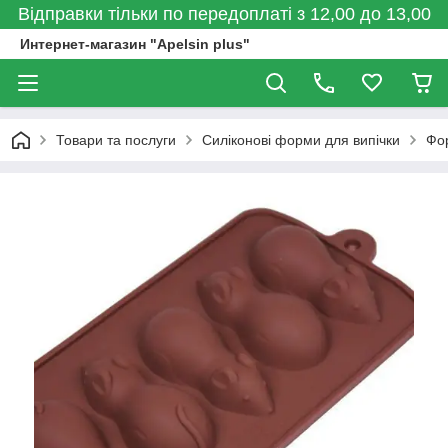
Відправки тільки по передоплаті з 12,00 до 13,00
Интернет-магазин "Apelsin plus"
Товари та послуги
Силіконові форми для випічки
Фо