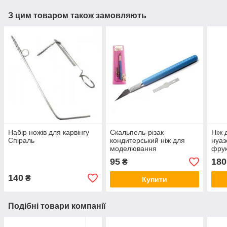
З цим товаром також замовляють
Набір ножів для карвінгу
Скальпель-різак
Ніж 
Спіраль
кондитерський ніж для
нуаз
моделювання
фрук
95
180
₴
140
₴
Купити
Подібні товари компанії