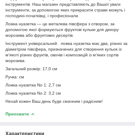
інструментів. Наш магазин представляють до Вашої уваги
інструменти, за допомогою яких прикрасити страви можуть і
господині-початківці, і професіонали.
Ложка нуазетка — це металева півсфера з отвором, за
допомогою якої формуються фруктові кульки для декору
морозива або фруктових десертів.
Інструмент універсальний: ложка нуазетка має два, різних за
діаметром півсфера, призначених для створення кульок із
м'якоті різних фруктів, овочів і композицій із м'яких сортів
морозива.
Загальний розмір: 17,0 см
Ручка: см
Ложка нуазитка No 1: 2,7 см
Ложка нуазитка No 2: 3,2 см
Нехай кожен Ваш день буде смачним і радісним!
Приховати
Характеристики