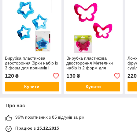
Вирубка пластикова
Вирубка пластикова
Ложк
двостороння Зірки набір із
двостороння Метелики
фрук
3 форм для пряників і
набір із 2 форм для
суці
печива
пряників і печива
силі
120
130
220
₴
₴
Купити
Купити
Про нас
96% позитивних з 85 відгуків за рік
Працює з 15.12.2015