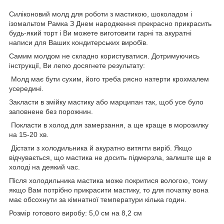
Силіконовий молд для роботи з мастикою, шоколадом і
ізомальтом Рамка З Днем народження прекрасно прикрасить
будь-який торт і Ви можете виготовити гарні та акуратні
написи для Ваших кондитерських виробів.
Самим молдом не складно користуватися. Дотримуючись
інструкції, Ви легко досягнете результату:
Молд має бути сухим, його треба рясно натерти крохмалем
усередині.
Закласти в змійку мастику або марципан так, щоб усе було
заповнене без порожнин.
Покласти в холод для замерзання, а ще краще в морозилку
на 15-20 хв.
Дістати з холодильника й акуратно витягти виріб. Якщо
відчувається, що мастика не досить підмерзла, залиште ще в
холоді на деякий час.
Після холодильника мастика може покритися вологою, тому
якщо Вам потрібно прикрасити мастику, то для початку вона
має обсохнути за кімнатної температури кілька годин.
Розмір готового виробу: 5,0 см на 8,2 см