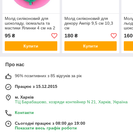
Молд силіконовий для
Молд силіконовий для
Молд
шоколаду, ізомальта та
декору Ампір 9,5 см 10,3
льод
мастики Ялинки 4 см на 2
см
шоко
см
симв
95
180
160
₴
₴
відд
Купити
Купити
Про нас
96% позитивних з 85 відгуків за рік
Працює з 15.12.2015
м. Харків
ТЦ Барабашово, хозряди контейнер N 21, Харків, Україна
Контакти
Сьогодні працює з 08:00 до 19:00
Показати весь графік роботи