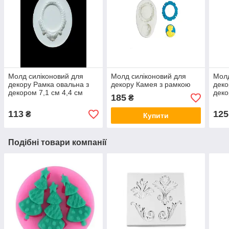
Молд силіконовий для
Молд силіконовий для
Молд
декору Рамка овальна з
декору Камея з рамкою
деко
декором 7,1 см 4,4 см
деко
185
₴
113
125
₴
Купити
Подібні товари компанії