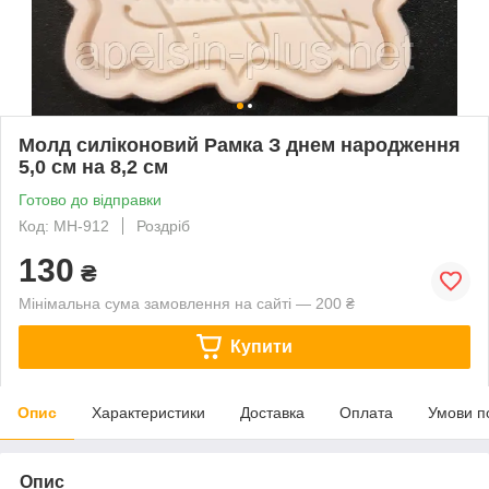
Молд силіконовий Рамка З днем народження
5,0 см на 8,2 см
Готово до відправки
Код: МН-912
Роздріб
130
₴
Мінімальна сума замовлення на сайті — 200 ₴
Купити
Опис
Характеристики
Доставка
Оплата
Умови п
Опис