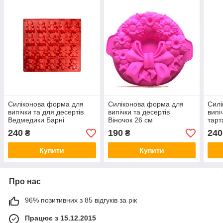
Силіконова форма для
Силіконова форма для
Силі
випічки та для десертів
випічки та десертів
випі
Ведмедики Барні
Віночок 26 см
тарт
240
190
240
₴
₴
Купити
Купити
Про нас
96% позитивних з 85 відгуків за рік
Працює з 15.12.2015