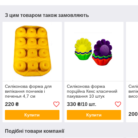
З цим товаром також замовляють
Силіконова форма для
Силіконова форма
Силі
випікання пончиків і
порційна Кекс класичний
випі
печенья 4,7 см
пакування 10 штук
висо
см 2
220
330
₴
₴/10 шт.
200
Купити
Купити
Подібні товари компанії