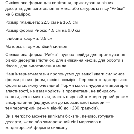
Силіконова форма для випікання, приготування різних
десертів, для виготовлення мила або фігурок із гіпсу "Рибки"
на 6 комірок.
Розмір планшета: 22,5 см на 16,5 см
Розмір форми Рибка: 4,5 см на 9,0 см
Глибина форми: 3,5 см
Матеріал: термостійкий силікон
Силіконова форма "Рибки" чудово підійде для приготування
різних десертів і тістечок, для випікання кексів, для роботи з
гіпсом, для виготовлення мила.
Наш інтернет-магазин пропонуємо до вашої уваги силіконові
форми різних форм, видів і розмірів. Перевага кондитерських
форм із силікону очевидна! Форми мають чудові антипригарні
властивості, не взаємодіють із продуктами, не вбирають
запахи, легко миються, мають широкий температурний режим
використання (від духовки до морозильної камери —
температурний режим від-40 до +230 градусів).
Ви з легкістю можете випікати бісквіти, печиво, готувати
десерти, желе або заморожений сік і морозиво в
кондитерській формі із силікону.