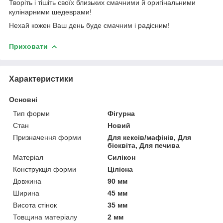
Творіть і тішіть своїх близьких смачними й оригінальними
кулінарними шедеврами!
Нехай кожен Ваш день буде смачним і радісним!
Приховати
Характеристики
Основні
Тип форми
Фігурна
Стан
Новий
Призначення форми
Для кексів/мафінів, Для
бісквіта, Для печива
Матеріал
Силікон
Конструкція форми
Цілісна
Довжина
90 мм
Ширина
45 мм
Висота стінок
35 мм
Товщина матеріалу
2 мм