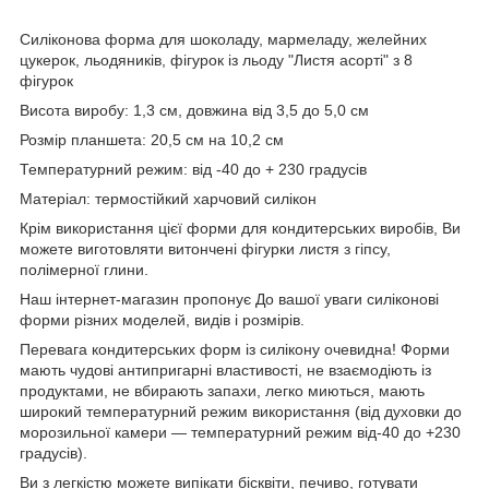
Силіконова форма для шоколаду, мармеладу, желейних
цукерок, льодяників, фігурок із льоду "Листя асорті" з 8
фігурок
Висота виробу: 1,3 см, довжина від 3,5 до 5,0 см
Розмір планшета: 20,5 см на 10,2 см
Температурний режим: від -40 до + 230 градусів
Матеріал: термостійкий харчовий силікон
Крім використання цієї форми для кондитерських виробів, Ви
можете виготовляти витончені фігурки листя з гіпсу,
полімерної глини.
Наш інтернет-магазин пропонує До вашої уваги силіконові
форми різних моделей, видів і розмірів.
Перевага кондитерських форм із силікону очевидна! Форми
мають чудові антипригарні властивості, не взаємодіють із
продуктами, не вбирають запахи, легко миються, мають
широкий температурний режим використання (від духовки до
морозильної камери — температурний режим від-40 до +230
градусів).
Ви з легкістю можете випікати бісквіти, печиво, готувати