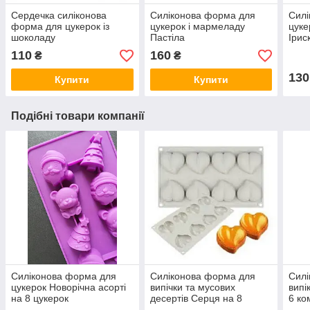
Сердечка силіконова
Силіконова форма для
Силі
форма для цукерок із
цукерок і мармеладу
цуке
шоколаду
Пастіла
Ірис
110
160
₴
₴
130
Купити
Купити
Подібні товари компанії
Силіконова форма для
Силіконова форма для
Силі
цукерок Новорічна асорті
випічки та мусових
випі
на 8 цукерок
десертів Серця на 8
6 ко
комірок