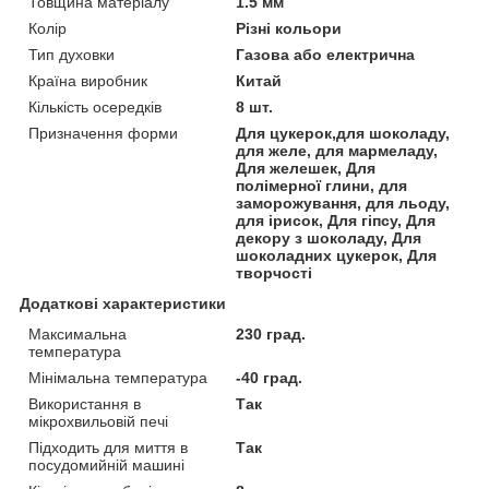
Товщина матеріалу
1.5 мм
Колір
Різні кольори
Тип духовки
Газова або електрична
Країна виробник
Китай
Кількість осередків
8 шт.
Призначення форми
Для цукерок,для шоколаду,
для желе, для мармеладу,
Для желешек, Для
полімерної глини, для
заморожування, для льоду,
для ірисок, Для гіпсу, Для
декору з шоколаду, Для
шоколадних цукерок, Для
творчості
Додаткові характеристики
Максимальна
230 град.
температура
Мінімальна температура
-40 град.
Використання в
Так
мікрохвильовій печі
Підходить для миття в
Так
посудомийній машині