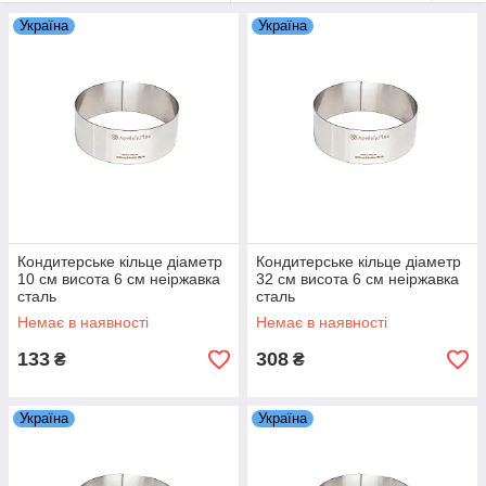
Форма Кондитерське кільце універсальна і практична!
Україна
Україна
Кондитери та кулінари використовуйте її для вирізання
круглих коржів, для складання тортів і муссовых
десертів, для випічки бісквітів, тарти, коржів і для
складання різних листкових салатів.
Кондитерське кільце діаметр
Кондитерське кільце діаметр
10 см висота 6 см неіржавка
32 см висота 6 см неіржавка
сталь
сталь
Немає в наявності
Немає в наявності
133
308
₴
₴
Україна
Україна