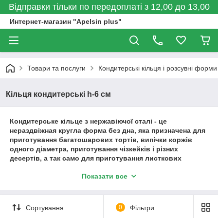
Відправки тільки по передоплаті з 12,00 до 13,00
Интернет-магазин "Apelsin plus"
Товари та послуги
Кондитерські кільця і розсувні форми
Кільця кондитерські h-6 см
Кондитерське кільце з нержавіючої сталі - це
нераздвіжная кругла форма без дна, яка призначена для
приготування багатошарових тортів, випічки коржів
одного діаметра, приготування чізкейків і різних
десертів, а так само для приготування листкових
салатів.
Показати все
Кондитерське кільце виготовлено з нержавіючої сталі,
має акуратний міцний шов. Нержавіюча сталь не
взаємодіє із продуктами і не впливає на смакові якості
Сортування
0
Фільтри
готового кондитерського виробу і не окислюється.