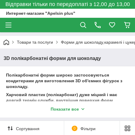
Відправки тільки по передоплаті з 12,00 до 13,00
Интернет-магазин "Apelsin plus"
Товари та послуги
Форми для шоколаду,карамелі і цукер
3D полікарбонатні форми для шоколаду
Полікарбонатні форми широко застосовуються
кондитерами для виготовлення 3D об'ємних фігурок з
шоколаду.
Харчовий пластик (полікарбонат) дуже міцний і має
довгий термін служби, внутрішня поверхня форм
гладка, що дозволяє легко витягувати шоколадні
Показати все
вироби найскладніших форм.
В результаті роботи з полікарбонатною формою Ви
отримаєте витончене, ідеально гладке і апетитний
Сортування
0
Фільтри
шоколадний виріб!