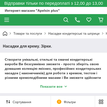
Відправки тільки по передоплаті з 12,00 до 13,00
Интернет-магазин "Apelsin plus"
Товари та послуги
Насадки кондитерські та шприци
Насадки для крему. Зірки.
Створити унікальні, стильні та смачні кондитерські
вироби Ви безсумнівно зможете - просто зберіть свою
домашню колекцію якісних, професійних кондитерських
насадок ( наконечників) для роботи з кремом, тестом і
різними кремоподібними масами і Ви зможете здійснити
будь-який задум! Створюйте чудові кулінарні шедеври -
Показати все
торти, бісквіти, тістечка і десерти і радуйте своїх
близьких!
Зробити правильну покупку і розібратися в
Сортування
0
Фільтри
різноманітності видів, типів і розмірів кондитерських
насадок Вам допоможу наші менеджери-консультанти.