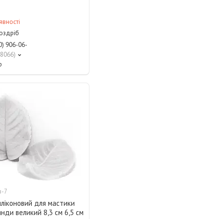
явності
роздріб
0) 906-06-
8066
р
в-7
иліконовий для мастики
нди великий 8,3 см 6,5 см