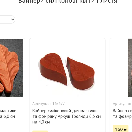
Вайнери силіконові квіти і листя
вт-168577
вт
 мастики
Вайнер силіконовий для мастики
Вайнер с
а 6,0 см
та фомірану Аркуш Троянди 6,3 см
та фоамра
на 4,0 см
160 ₴