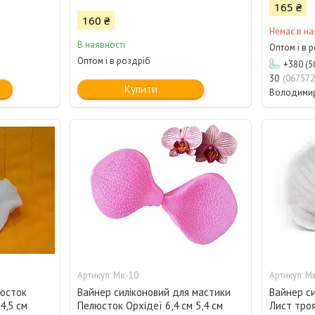
165 ₴
160 ₴
Немає в на
В наявності
Оптом і в 
Оптом і в роздріб
+380 (5
30
067572
Купити
Володими
Мв-10
М
люсток
Вайнер силіконовий для мастики
Вайнер с
4,5 см
Пелюсток Орхідеї 6,4 см 5,4 см
Лист троя