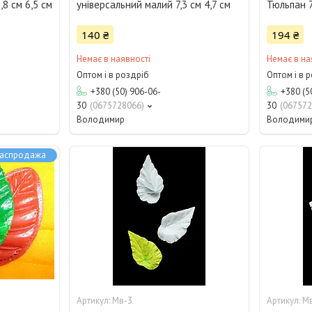
,8 см 6,5 см
універсальний малий 7,3 см 4,7 см
Тюльпан 7
140 ₴
194 ₴
Немає в наявності
Немає в на
Оптом і в роздріб
Оптом і в 
+380 (50) 906-06-
+380 (5
30
0675728066
30
067572
Володимир
Володими
аспродажа
Мв-3
М