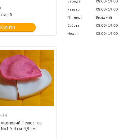
Середа
08:00
19:00
і
Четвер
08:00
19:00
роздріб
Пʼятниця
Вихідний
Субота
08:00
19:00
Купити
Неділя
08:00
19:00
в-14
иліконовий Пелюсток
No1 5,4 см 4,8 см