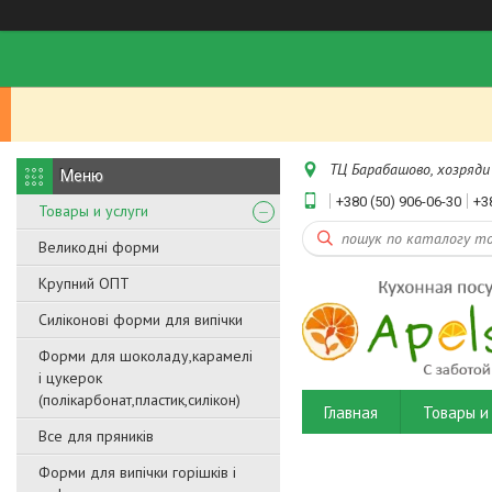
ТЦ Барабашово, хозряди 
+380 (50) 906-06-30
+3
Товары и услуги
Великодні форми
Крупний ОПТ
Силіконові форми для випічки
Форми для шоколаду,карамелі
і цукерок
(полікарбонат,пластик,силікон)
Главная
Товары и 
Все для пряників
Форми для випічки горішків і