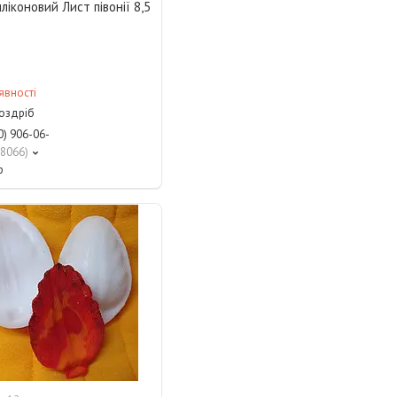
ліконовий Лист півонії 8,5
явності
роздріб
0) 906-06-
8066
р