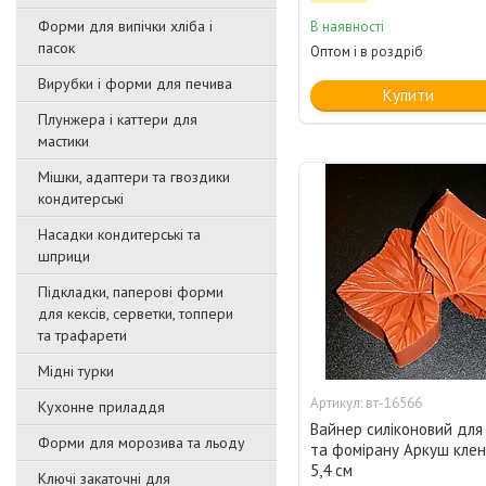
Форми для випічки хліба і
В наявності
пасок
Оптом і в роздріб
Вирубки і форми для печива
Купити
Плунжера і каттери для
мастики
Мішки, адаптери та гвоздики
кондитерські
Насадки кондитерські та
шприци
Підкладки, паперові форми
для кексів, серветки, топпери
та трафарети
Мідні турки
вт-16566
Кухонне приладдя
Вайнер силіконовий для
Форми для морозива та льоду
та фомірану Аркуш клена
5,4 см
Ключі закаточні для