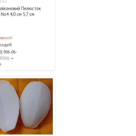
в-12
иліконовий Пелюсток
No4 4,0 см 5,7 см
явності
роздріб
0) 906-06-
8066
р