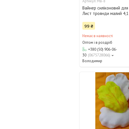
Мв-8
Вайнер силіконовий для
Лист троянди малий 4,1 
99 ₴
Немає в наявності
Оптом і в роздріб
+380 (50) 906-06-
30
0675728066
Володимир