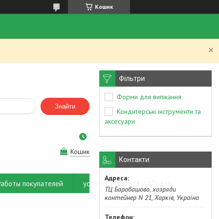
Кошик
.
Фільтри
Форми для випікання
Знайти
Кондитерські інструменти та
аксесуари
Кошик
Контакти
Работы покупателей
условия возврата и обмена
ТЦ Барабашово, хозряди
контейнер N 21, Харків, Україна