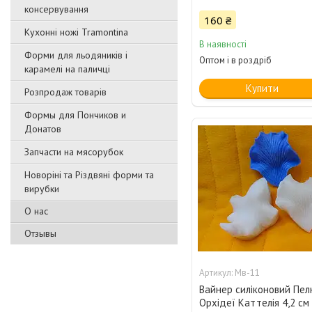
консервування
160 ₴
Кухонні ножі Tramontina
В наявності
Форми для льодяників і
Оптом і в роздріб
карамелі на паличці
Купити
Розпродаж товарів
Формы для Пончиков и
Донатов
Запчасти на мясорубок
Новоріні та Різдвяні форми та
вирубки
О нас
Отзывы
Мв-11
Вайнер силіконовий Пе
Орхідеї Каттелія 4,2 см 