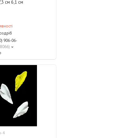
,3 см 6,1 см
явності
роздріб
0) 906-06-
8066
р
в-4