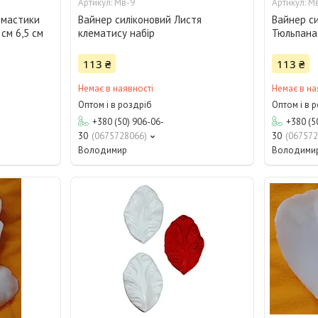
Мв-9
М
 мастики
Вайнер силіконовий Листя
Вайнер с
см 6,5 см
клематису набір
Тюльпана 
113 ₴
113 ₴
Немає в наявності
Немає в на
Оптом і в роздріб
Оптом і в 
+380 (50) 906-06-
+380 (5
30
0675728066
30
067572
Володимир
Володими