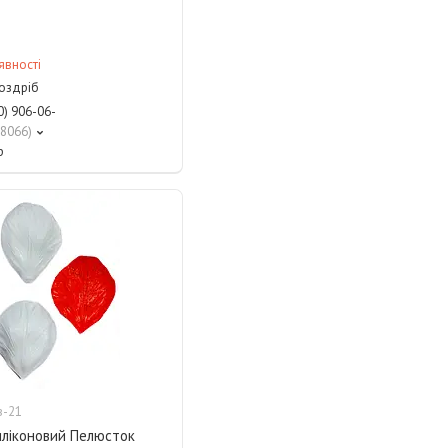
явності
роздріб
0) 906-06-
8066
р
в-21
иліконовий Пелюсток