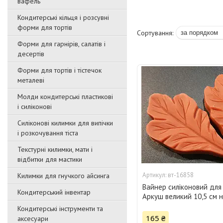
вафель
Кондитерські кільця і розсувні
форми для тортів
Форми для гарнірів, салатів і
десертів
Форми для тортів і тістечок
металеві
Молди кондитерські пластикові
і силіконові
Силіконові килимки для випічки
і розкочування тіста
Текстурні килимки, мати і
відбитки для мастики
вт-16858
Килимки для гнучкого айсинга
Вайнер силіконовий для
Кондитерський інвентар
Аркуш великий 10,5 см н
Кондитерські інструменти та
165 ₴
аксесуари