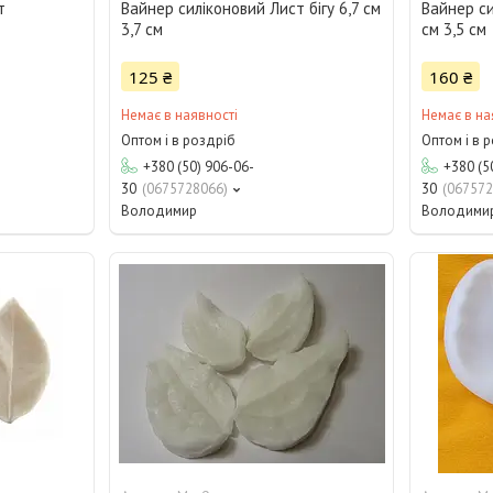
т
Вайнер силіконовий Лист бігу 6,7 см
Вайнер си
3,7 см
см 3,5 см
125 ₴
160 ₴
Немає в наявності
Немає в на
Оптом і в роздріб
Оптом і в 
+380 (50) 906-06-
+380 (5
30
0675728066
30
067572
Володимир
Володими