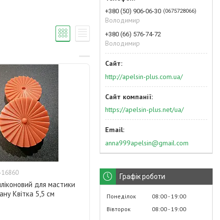
+380 (50) 906-06-30
0675728066
Володимир
+380 (66) 576-74-72
Володимир
http://apelsin-plus.com.ua/
https://apelsin-plus.net/ua/
anna999apelsin@gmail.com
-16860
Графік роботи
иліконовий для мастики
ну Квітка 5,5 см
Понеділок
08:00
19:00
Вівторок
08:00
19:00