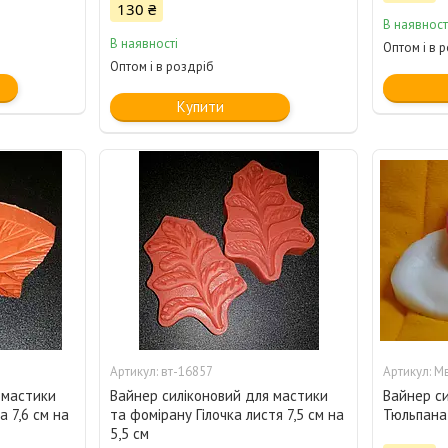
130 ₴
В наявност
В наявності
Оптом і в 
Оптом і в роздріб
Купити
вт-16857
М
 мастики
Вайнер силіконовий для мастики
Вайнер с
 7,6 см на
та фомірану Гілочка листя 7,5 см на
Тюльпана 
5,5 см