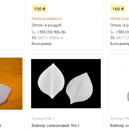
150 ₴
160 ₴
Немає в наявності
Немає в на
Оптом і в роздріб
Оптом і в 
+380 (50) 906-06-
+380 (5
30
0675728066
30
067572
Володимир
Володими
Мв-5
М
т
Вайнер силіконовий Лист
Вайнер с