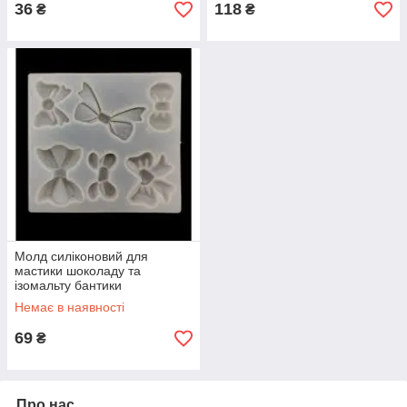
36
118
₴
₴
Молд силіконовий для
мастики шоколаду та
ізомальту бантики
Немає в наявності
69
₴
Про нас