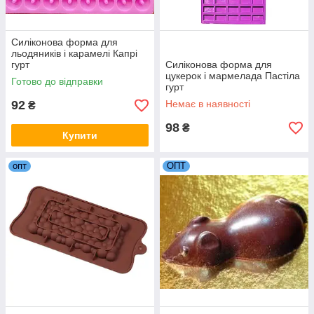
Силіконова форма для
льодяників і карамелі Капрі
гурт
Силіконова форма для
цукерок і мармелада Пастіла
Готово до відправки
гурт
92
Немає в наявності
₴
98
₴
Купити
опт
ОПТ