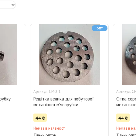
опт
СМО-1
С
рубку
Решітка велика для побутової
Сітка сер
механічної м'ясорубки
механічно
44 ₴
44 ₴
Немає в наявності
Немає в на
Тільки оптом
Тільки опт