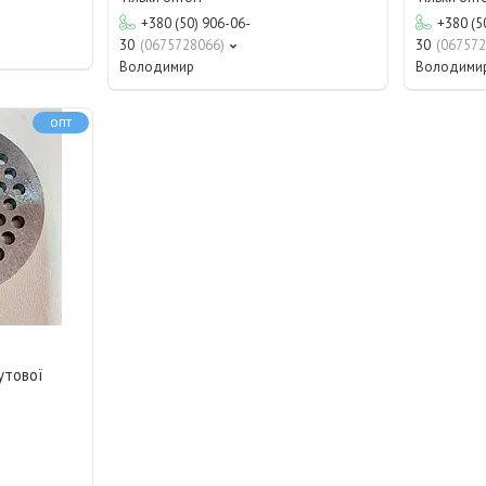
+380 (50) 906-06-
+380 (5
30
0675728066
30
067572
Володимир
Володими
опт
утової