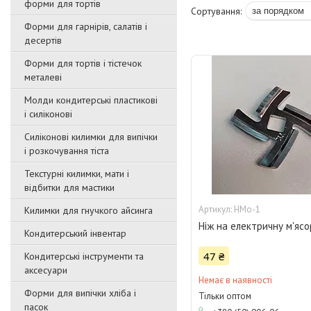
форми для тортів
Форми для гарнірів, салатів і
десертів
Форми для тортів і тістечок
металеві
Молди кондитерські пластикові
і силіконові
Силіконові килимки для випічки
і розкочування тіста
Текстурні килимки, мати і
відбитки для мастики
НМо-1
Килимки для гнучкого айсинга
Ніж на електричну м'ясо
Кондитерський інвентар
47 ₴
Кондитерські інструменти та
аксесуари
Немає в наявності
Форми для випічки хліба і
Тільки оптом
пасок