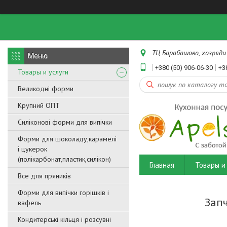
ТЦ Барабашово, хозряди 
+380 (50) 906-06-30
+3
Товары и услуги
Великодні форми
Крупний ОПТ
Силіконові форми для випічки
Форми для шоколаду,карамелі
і цукерок
(полікарбонат,пластик,силікон)
Главная
Товары и 
Все для пряників
Форми для випічки горішків і
Запч
вафель
Кондитерські кільця і розсувні